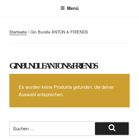
Zum
Menü
Inhalt
springen
Startseite
/ Gin Bundle ANTON & FRIENDS
GIN BUNDLE ANTON & FRIENDS
Es wurden keine Produkte gefunden, die deiner
Auswahl entsprechen.
Suche
nach:
Suchen