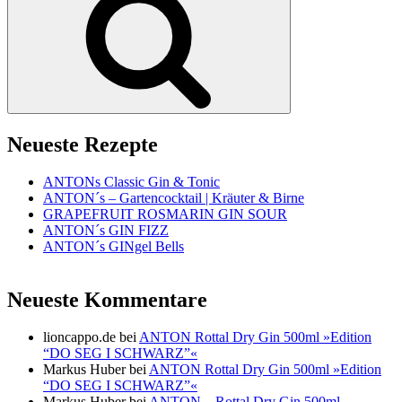
Neueste Rezepte
ANTONs Classic Gin & Tonic
ANTON´s – Gartencocktail | Kräuter & Birne
GRAPEFRUIT ROSMARIN GIN SOUR
ANTON´s GIN FIZZ
ANTON´s GINgel Bells
Neueste Kommentare
lioncappo.de
bei
ANTON Rottal Dry Gin 500ml »Edition
“DO SEG I SCHWARZ”«
Markus Huber
bei
ANTON Rottal Dry Gin 500ml »Edition
“DO SEG I SCHWARZ”«
Markus Huber
bei
ANTON – Rottal Dry Gin 500ml