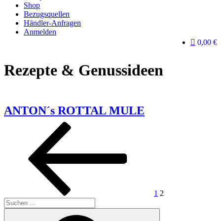
Shop
Bezugsquellen
Händler-Anfragen
Anmelden
0,00 €
Rezepte & Genussideen
ANTON´s ROTTAL MULE
Vorherige
Seite
Seite
Beitragsnavigation
Seite
1
2
Suche
nach:
Suchen